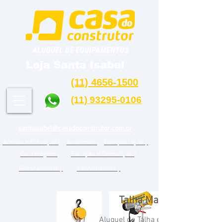
Loja Santa Isabel
(11) 4656-1500
(11) 93295-0106
santaisabel@casadoconstrutor.com.br
Acesso e Elevação |
Andaimes |
Compactação |
Cocretagem |
Furação e Demolição |
Escoramento |
Ferramentas |
Talha Manual / Talha El
Aluguel de Talha elétrica ou Aluguel