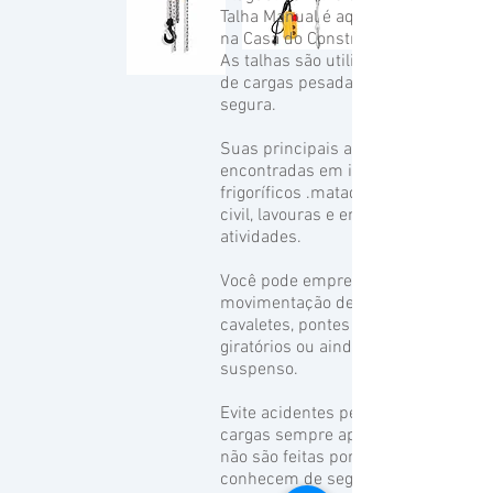
Talha Manual é aqui. Locação de tal
na Casa do Construtor.
As talhas são utilizadas para elevaç
de cargas pesadas, de forma ágil e
segura.
Suas principais aplicações são
encontradas em indústrias, oficinas
frigoríficos .matadouros, na constr
civil, lavouras e em diversas outras
atividades.
Você pode empregar as talhas para
movimentação de cargas em monovi
cavaletes, pontes rolantes, guindast
giratórios ou ainda quando em um 
suspenso.
Evite acidentes pessoais. A elevaçã
cargas sempre apresenta risco qua
não são feitas por pessoas que
conhecem de segurança.