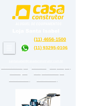
Loja Santa Isabel
(11) 4656-1500
(11) 93295-0106
santaisabel@casadoconstrutor.com.br
Acesso e Elevação |
Andaimes |
Compactação |
Cocretagem |
Furação e Demolição |
Escoramento |
Ferramentas |