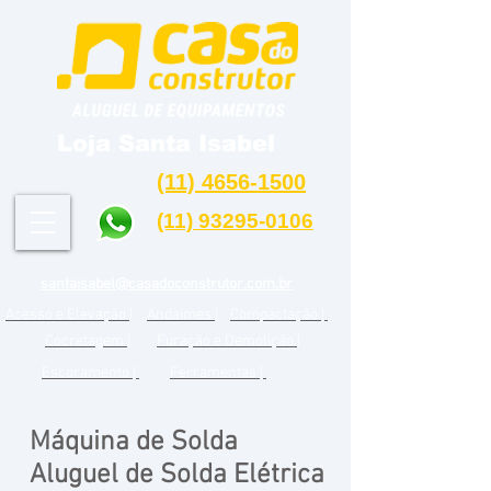
Loja Santa Isabel
(11) 4656-1500
(11) 93295-0106
santaisabel@casadoconstrutor.com.br
Acesso e Elevação |
Andaimes |
Compactação |
Cocretagem |
Furação e Demolição |
Escoramento |
Ferramentas |
Máquina de Solda
Aluguel de Solda Elétrica