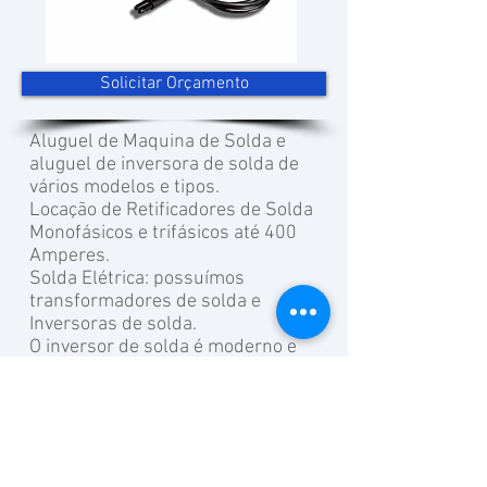
Solicitar Orçamento
Aluguel de Maquina de Solda e
aluguel de inversora de solda de
vários modelos e tipos.
Locação de Retificadores de Solda
Monofásicos e trifásicos até 400
Amperes.
Solda Elétrica: possuímos
transformadores de solda e
Inversoras de solda.
O inversor de solda é moderno e
leve de operar. Experimente alugar
uma inversora de solda
Maquinas de Soldar que atendem os
mais exigentes requerimentos de
qualidade em soldagem e robustez.
Ligue e alugue inversora de solda