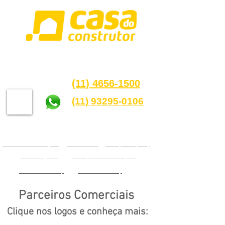
Loja Santa Isabel
(11) 4656-1500
(11) 93295-0106
santaisabel@casadoconstrutor.com.br
Acesso e Elevação |
Andaimes |
Compactação |
Cocretagem |
Furação e Demolição |
Escoramento |
Ferramentas |
Parceiros Comerciais
Clique nos logos e conheça mais: