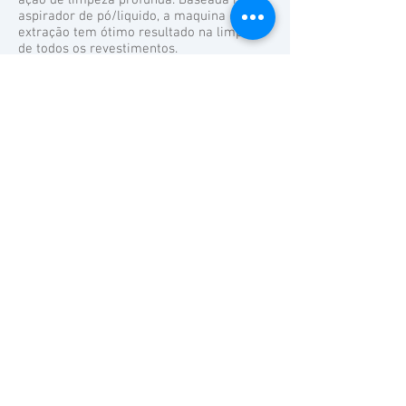
ação de limpeza profunda. Baseada no
aspirador de pó/liquido, a maquina de
extração tem ótimo resultado na limpeza
de todos os revestimentos.
Cuidado:
O Detergente utilizado em extratoras é
muito especifico pois não pode fazer
espuma.
Detergentes não específicos geram
espuma e queimam os motores da
Extratora.
A responsabilidade do tipo de
detergente a ser utilizado e a diluição do
mesmo é do cliente, pois somente o
utilizador sabe o uso especifico em que a
extratoras será utilizadas
Encontre extratora para limpeza na Casa
do Construtor.
Agora você já sabe onde alugar extratora.
Aluguel de extratora é aqui!.