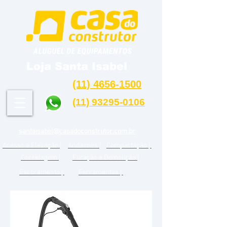
Loja Santa Isabel
(11) 4656-1500
(11) 93295-0106
santaisabel@casadoconstrutor.com.br
Acesso e Elevação |
Andaimes |
Compactação |
Cocretagem |
Furação e Demolição |
Escoramento |
Ferramentas |